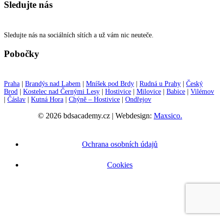
Sledujte nás
Sledujte nás na sociálních sítích a už vám nic neuteče.
Pobočky
Praha
|
Brandýs nad Labem
|
Mníšek pod Brdy
|
Rudná u Prahy
|
Český
Brod
|
Kostelec nad Černými Lesy
|
Hostivice
|
Milovice
|
Babice
|
Vilémov
|
Čáslav
|
Kutná Hora
|
Chýně – Hostivice
|
Ondřejov
© 2026 bdsacademy.cz | Webdesign:
Maxsico.
Ochrana osobních údajů
Cookies