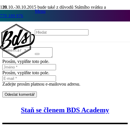
28.10.-30.10.2015 bude také z důvodů Státního svátku a
Menu
podzimních prazdnin BDS academy zavřené!
770 189 976
Napsat komentář
Vaše e-mailová adresa nebude zveřejněna.
Vyžadované informace
jsou označeny
*
Prosím, vyplňte toto pole.
Prosím, vyplňte toto pole.
Zadejte prosím platnou e-mailovou adresu.
Odeslat komentář
Staň se členem BDS Academy