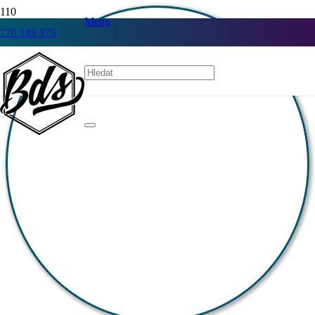
Menu
770 189 976