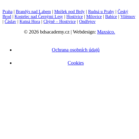
Praha
|
Brandýs nad Labem
|
Mníšek pod Brdy
|
Rudná u Prahy
|
Český
Brod
|
Kostelec nad Černými Lesy
|
Hostivice
|
Milovice
|
Babice
|
Vilémov
|
Čáslav
|
Kutná Hora
|
Chýně – Hostivice
|
Ondřejov
© 2026 bdsacademy.cz | Webdesign:
Maxsico.
Ochrana osobních údajů
Cookies