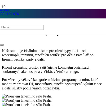
Pronájem sálů
Menu
770 189 976
Workshopy, Tréninky , Battly, taneční
soutěže pro děti, firemní večírky,
párty
Naše studio je ideálním místem pro různé typy akcí – od
workshopů, tréninků, tanečních soutěží pro děti a battlů až po
firemní večírky, párty a další.
Kromě pronájmu prostor zajišťujeme kompletní organizaci
soukromých akcí, oslav a večírků, včetně cateringu.
Pro všechny věkové kategorie nabízíme programy na míru, které
mohou zahrnovat DJ, moderátory, taneční vystoupení, výuku tance
a další služby podle vašich požadavků.