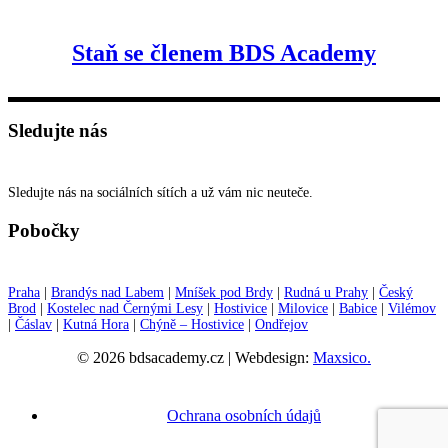
Staň se členem BDS Academy
Sledujte nás
Sledujte nás na sociálních sítích a už vám nic neuteče.
Pobočky
Praha
|
Brandýs nad Labem
|
Mníšek pod Brdy
|
Rudná u Prahy
|
Český
Brod
|
Kostelec nad Černými Lesy
|
Hostivice
|
Milovice
|
Babice
|
Vilémov
|
Čáslav
|
Kutná Hora
|
Chýně – Hostivice
|
Ondřejov
© 2026 bdsacademy.cz | Webdesign:
Maxsico.
Ochrana osobních údajů