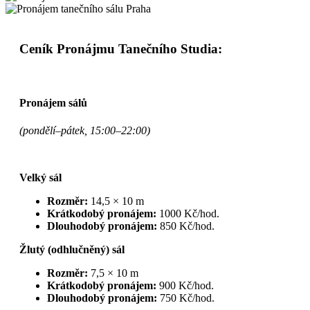
Ceník Pronájmu Tanečního Studia:
Pronájem sálů
(pondělí–pátek, 15:00–22:00)
Velký sál
Rozměr:
14,5 × 10 m
Krátkodobý pronájem:
1000 Kč/hod.
Dlouhodobý pronájem:
850 Kč/hod.
Žlutý (odhlučněný) sál
Rozměr:
7,5 × 10 m
Krátkodobý pronájem:
900 Kč/hod.
Dlouhodobý pronájem:
750 Kč/hod.