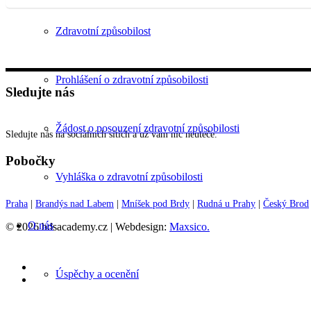
Zdravotní způsobilost
Prohlášení o zdravotní způsobilosti
Sledujte nás
Žádost o posouzení zdravotní způsobilosti
Sledujte nás na sociálních sítích a už vám nic neuteče.
Pobočky
Vyhláška o zdravotní způsobilosti
Praha
|
Brandýs nad Labem
|
Mníšek pod Brdy
|
Rudná u Prahy
|
Český Brod
O nás
© 2026 bdsacademy.cz | Webdesign:
Maxsico.
Úspěchy a ocenění