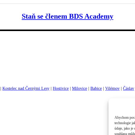
Staň se členem BDS Academy
|
Kostelec nad Černými Lesy
|
Hostivice
|
Milovice
|
Babice
|
Vilémov
|
Čáslav
Abychom poskyt
technologie j
údaje, jako j
souhlasu může 