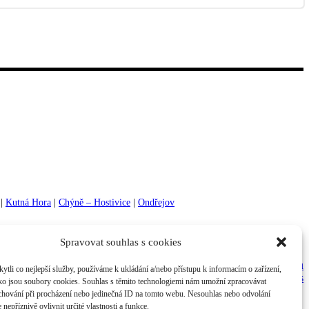
|
Kutná Hora
|
Chýně – Hostivice
|
Ondřejov
Spravovat souhlas s cookies
Ochrana osobních údajů
li co nejlepší služby, používáme k ukládání a/nebo přístupu k informacím o zařízení,
Cookies
ako jsou soubory cookies. Souhlas s těmito technologiemi nám umožní zpracovávat
e chování při procházení nebo jedinečná ID na tomto webu. Nesouhlas nebo odvolání
nepříznivě ovlivnit určité vlastnosti a funkce.